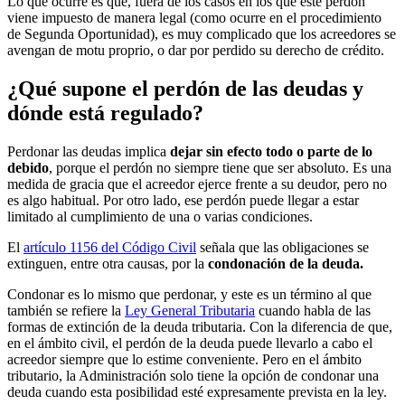
Lo que ocurre es que, fuera de los casos en los que este perdón
viene impuesto de manera legal (como ocurre en el procedimiento
de Segunda Oportunidad), es muy complicado que los acreedores se
avengan de motu proprio, o dar por perdido su derecho de crédito.
¿Qué supone el perdón de las deudas y
dónde está regulado?
Perdonar las deudas implica
dejar sin efecto todo o parte de lo
debido
, porque el perdón no siempre tiene que ser absoluto. Es una
medida de gracia que el acreedor ejerce frente a su deudor, pero no
es algo habitual. Por otro lado, ese perdón puede llegar a estar
limitado al cumplimiento de una o varias condiciones.
El
artículo 1156 del Código Civil
señala que las obligaciones se
extinguen, entre otra causas, por la
condonación de la deuda.
Condonar es lo mismo que perdonar, y este es un término al que
también se refiere la
Ley General Tributaria
cuando habla de las
formas de extinción de la deuda tributaria. Con la diferencia de que,
en el ámbito civil, el perdón de la deuda puede llevarlo a cabo el
acreedor siempre que lo estime conveniente. Pero en el ámbito
tributario, la Administración solo tiene la opción de condonar una
deuda cuando esta posibilidad esté expresamente prevista en la ley.