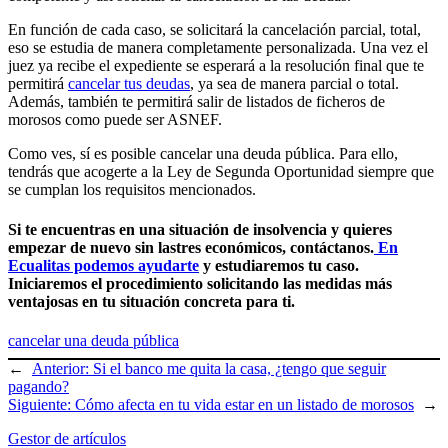
En función de cada caso, se solicitará la cancelación parcial, total,
eso se estudia de manera completamente personalizada. Una vez el
juez ya recibe el expediente se esperará a la resolución final que te
permitirá
cancelar tus deudas
, ya sea de manera parcial o total.
Además, también te permitirá salir de listados de ficheros de
morosos como puede ser ASNEF.
Como ves, sí es posible cancelar una deuda pública. Para ello,
tendrás que acogerte a la Ley de Segunda Oportunidad siempre que
se cumplan los requisitos mencionados.
Si te encuentras en una situación de insolvencia y quieres
empezar de nuevo sin lastres económicos, contáctanos.
En
Ecualitas podemos ayudarte
y estudiaremos tu caso.
Iniciaremos el procedimiento solicitando las medidas más
ventajosas en tu situación concreta para ti.
cancelar una deuda pública
←
Anterior:
Si el banco me quita la casa, ¿tengo que seguir
pagando?
Siguiente:
Cómo afecta en tu vida estar en un listado de morosos
→
Gestor de artículos