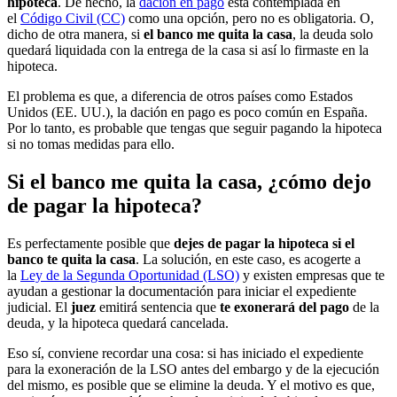
hipoteca
. De hecho, la
dación en pago
está contemplada en
el
Código Civil (CC)
como una opción, pero no es obligatoria. O,
dicho de otra manera, si
el banco me quita la casa
, la deuda solo
quedará liquidada con la entrega de la casa si así lo firmaste en la
hipoteca.
El problema es que, a diferencia de otros países como Estados
Unidos (EE. UU.), la dación en pago es poco común en España.
Por lo tanto, es probable que tengas que seguir pagando la hipoteca
si no tomas medidas para ello.
Si el banco me quita la casa, ¿cómo dejo
de pagar la hipoteca?
Es perfectamente posible que
dejes de pagar la hipoteca si el
banco te quita la casa
. La solución, en este caso, es acogerte a
la
Ley de la Segunda Oportunidad (LSO)
y existen empresas que te
ayudan a gestionar la documentación para iniciar el expediente
judicial. El
juez
emitirá sentencia que
te exonerará del pago
de la
deuda, y la hipoteca quedará cancelada.
Eso sí, conviene recordar una cosa: si has iniciado el expediente
para la exoneración de la LSO antes del embargo y de la ejecución
del mismo, es posible que se elimine la deuda. Y el motivo es que,