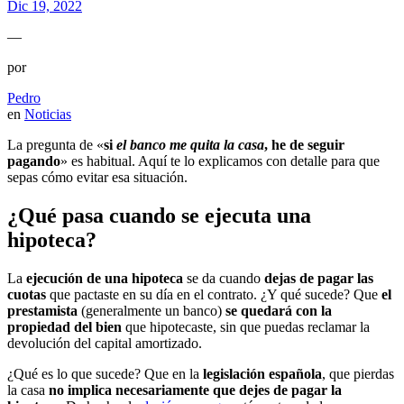
Dic 19, 2022
—
por
Pedro
en
Noticias
La pregunta de «
si
el banco me quita la casa
, he de seguir
pagando
» es habitual. Aquí te lo explicamos con detalle para que
sepas cómo evitar esa situación.
¿Qué pasa cuando se ejecuta una
hipoteca?
La
ejecución de una hipoteca
se da cuando
dejas de pagar las
cuotas
que pactaste en su día en el contrato. ¿Y qué sucede? Que
el
prestamista
(generalmente un banco)
se quedará con la
propiedad del bien
que hipotecaste, sin que puedas reclamar la
devolución del capital amortizado.
¿Qué es lo que sucede? Que en la
legislación española
, que pierdas
la casa
no implica necesariamente que dejes de pagar la