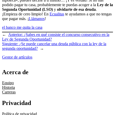
hipoteca», puedes decirte a ti mismo… ¡Y es verdad! Si no has
podido pagar tu casa, probablemente te puedas acoger a la
Ley de la
Segunda Oportunidad (LSO)
y
olvidarte de esa deuda
.
¡Empieza de cero limpio! En
Ecualitas
te ayudamos a que no tengas
que pagar más. ¡
Llámanos
!
el banco me quita la casa
←
Anterior:
¿Sabes en qué consiste el concurso consecutivo en la
Ley de Segunda Oportunidad?
Siguiente:
¿Se puede cancelar una deuda pública con la ley de la
segunda oportunidad?
→
Gestor de artículos
Acerca de
Equipo
Historia
Carreras
Privacidad
Política de privacidad