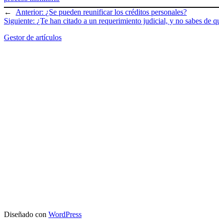
←
Anterior:
¿Se pueden reunificar los créditos personales?
Siguiente:
¿Te han citado a un requerimiento judicial, y no sabes de qu
Gestor de artículos
Diseñado con
WordPress