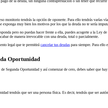
el pago de la deuda, sin ninguna contraprestación o sin tener que recurr
eso monitorio tendrás la opción de oponerte. Para ello tendrás varías vía
se exponga muy bien los motivos por los que la deuda no te sería imput
orresponda pero no puedas hacer frente a ella, puedes acogerte a la Le
 acabar de manera irrevocable con una deuda, total o parcialmente.
ento legal que te permitirá
cancelar tus deudas
para siempre. Para ello e
unda Oportunidad
y de Segunda Oportunidad y así comenzar de cero, debes saber que hay u
ad tendrás que ser una persona física. Es decir, tendrás que ser autó