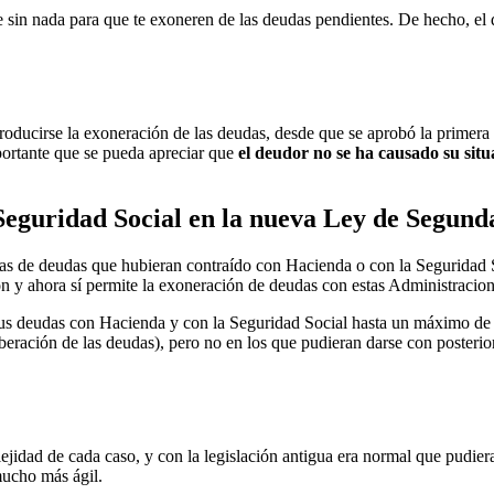
se sin nada para que te exoneren de las deudas pendientes. De hecho, e
roducirse la exoneración de las deudas, desde que se aprobó la primera 
portante que se pueda apreciar que
el deudor no se ha causado su sit
Seguridad Social en la nueva Ley de Segun
sonas de deudas que hubieran contraído con Hacienda o con la Seguridad 
ión y ahora sí permite la exoneración de deudas con estas Administraci
sus deudas con Hacienda y con la Seguridad Social hasta un máximo d
beración de las deudas), pero no en los que pudieran darse con posterior
jidad de cada caso, y con la legislación antigua era normal que pudier
mucho más ágil.