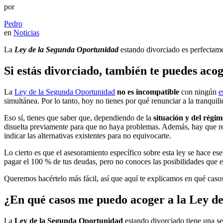
por
Pedro
en
Noticias
La
Ley de la Segunda Oportunidad
estando divorciado es perfectame
Si estás divorciado, también te puedes ac
La
Ley de la Segunda Oportunidad
no es incompatible
con ningún
e
simultánea. Por lo tanto, hoy no tienes por qué renunciar a la tranqui
Eso sí, tienes que saber que, dependiendo de la
situación y del régi
disuelta previamente para que no haya problemas. Además, hay que re
indicar las alternativas existentes para no equivocarte.
Lo cierto es que el asesoramiento específico sobre esta ley se hace e
pagar el 100 % de tus deudas, pero no conoces las posibilidades que 
Queremos hacértelo más fácil, así que aquí te explicamos en qué casos
¿En qué casos me puedo acoger a la Ley d
La
Ley de la Segunda Oportunidad
estando divorciado tiene una ser