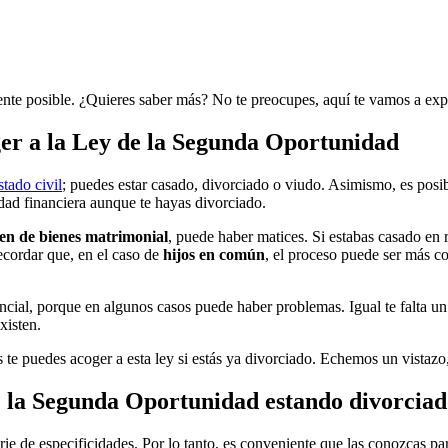
nte posible. ¿Quieres saber más? No te preocupes, aquí te vamos a ex
oger a la Ley de la Segunda Oportunidad
stado civil
; puedes estar casado, divorciado o viudo. Asimismo, es posibl
lidad financiera aunque te hayas divorciado.
men de bienes matrimonial
, puede haber matices. Si estabas casado en 
cordar que, en el caso de
hijos en común
, el proceso puede ser más c
sencial, porque en algunos casos puede haber problemas. Igual te falta 
existen.
 te puedes acoger a esta ley si estás ya divorciado. Echemos un vistazo
e la Segunda Oportunidad estando divorcia
ie de especificidades. Por lo tanto, es conveniente que las conozcas pa