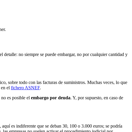
ner.
 el detalle: no siempre se puede embargar, no por cualquier cantidad y
mico, sobre todo con las facturas de suministros. Muchas veces, lo que
 en el
fichero ASNEF
.
 no es posible el
embargo por deuda
. Y, por supuesto, en caso de
o, aquí es indiferente que se deban 30, 100 o 3.000 euros; se podría
 las empresas no suelen activar el procedimiento judicial por