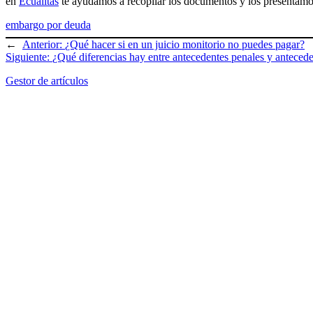
en
Ecualitas
te ayudamos a recopilar los documentos y los presentamos
embargo por deuda
←
Anterior:
¿Qué hacer si en un juicio monitorio no puedes pagar?
Siguiente:
¿Qué diferencias hay entre antecedentes penales y antecede
Gestor de artículos