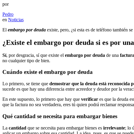
por
Pedro
en
Noticias
El
embargo por deuda
existe, pero, ¿si esta es de teléfono también 
¿Existe el embargo por deuda si es por una
Sí
, por desgracia, sí que existe el
embargo por deuda
de una
factura
no cualquier tipo de bien.
Cuándo existe el embargo por deuda
Lo primero, se tiene que
demostrar que la deuda está reconocida p
sucede es que hay una diferencia entre acreedor y deudor por la veraci
En este supuesto, lo primero que hay que
verificar
es que la deuda es
que la factura no sea verdadera, eres tú quien podrá reclamar responsab
Qué cantidad se necesita para embargar bienes
La
cantidad
que se necesita para embargar bienes es
irrelevante
; lo
aplicar un embargo sobre esa cantidad. La idea, pues, es que se puede