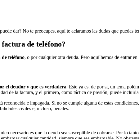
se puede dar? No te preocupes, aquí te aclaramos las dudas que puedas te
 factura de teléfono?
 de teléfono
, o por cualquier otra deuda. Pero aquí hemos de entrar en
or el deudor y que es verdadera
. Este ya es, de por sí, un tema polé
dad de la factura, y el primero, como táctica de presión, puede incluirla
tá reconocida e impagada. Si no se cumple alguna de estas condiciones,
ilidades civiles e, incluso, penales.
 único necesario es que la deuda sea susceptible de cobrarse. Por lo tant
 embargar cualquier cantidad, siempre que sea embargable. No obstante,