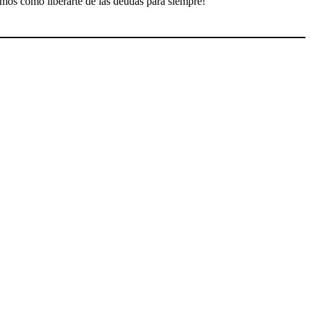
amos cómo liberarte de las deudas para siempre!