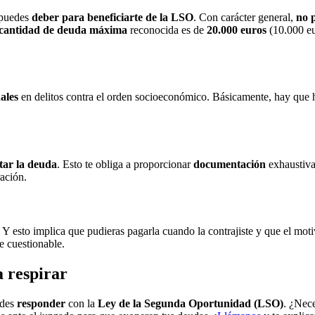
puedes
deber para beneficiarte de la LSO
. Con carácter general,
no p
cantidad de deuda máxima
reconocida es de
20.000 euros
(10.000 eu
nales
en delitos contra el orden socioeconómico. Básicamente, hay que 
tar la deuda
. Esto te obliga a proporcionar
documentación
exhaustiva
ración.
. Y esto implica que pudieras pagarla cuando la contrajiste y que el mot
e cuestionable.
a respirar
edes
responder
con la
Ley de la Segunda Oportunidad (LSO)
. ¿Nec