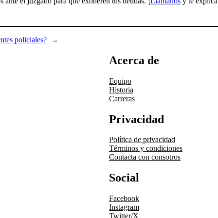
 ante el juzgado para que exoneren tus deudas. ¡
Llámanos
y te explic
ntes policiales?
→
Acerca de
Equipo
Historia
Carreras
Privacidad
Política de privacidad
Términos y condiciones
Contacta con consotros
Social
Facebook
Instagram
Twitter/X