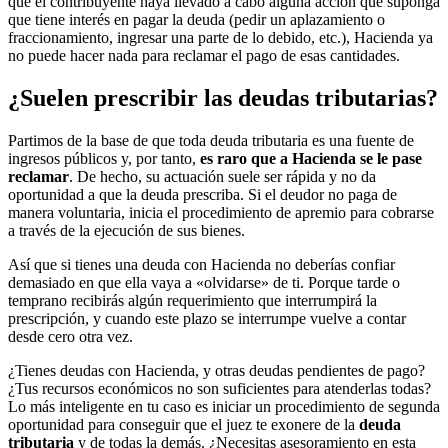
que el contribuyente haya llevado a cabo alguna acción que suponga
que tiene interés en pagar la deuda (pedir un aplazamiento o
fraccionamiento, ingresar una parte de lo debido, etc.), Hacienda ya
no puede hacer nada para reclamar el pago de esas cantidades.
¿Suelen prescribir las deudas tributarias?
Partimos de la base de que toda deuda tributaria es una fuente de
ingresos públicos y, por tanto,
es raro que a Hacienda se le pase
reclamar
. De hecho, su actuación suele ser rápida y no da
oportunidad a que la deuda prescriba. Si el deudor no paga de
manera voluntaria, inicia el procedimiento de apremio para cobrarse
a través de la ejecución de sus bienes.
Así que si tienes una deuda con Hacienda no deberías confiar
demasiado en que ella vaya a «olvidarse» de ti. Porque tarde o
temprano recibirás algún requerimiento que interrumpirá la
prescripción, y cuando este plazo se interrumpe vuelve a contar
desde cero otra vez.
¿Tienes deudas con Hacienda, y otras deudas pendientes de pago?
¿Tus recursos económicos no son suficientes para atenderlas todas?
Lo más inteligente en tu caso es iniciar un procedimiento de segunda
oportunidad para conseguir que el juez te exonere de la
deuda
tributaria
y de todas la demás. ¿Necesitas asesoramiento en esta